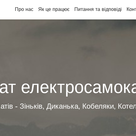
Про нас
Як це працює
Питання та відповіді
Кон
ат електросамокат
тів - Зіньків, Диканька, Кобеляки, Коте