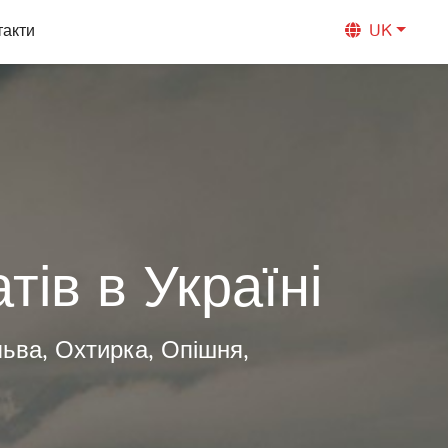
такти
UK
ів в Україні
льва, Охтирка, Опішня,