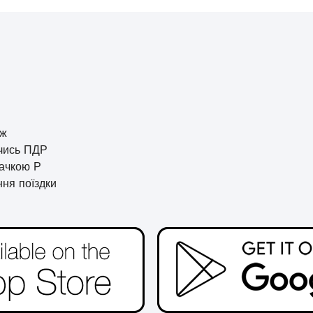
ож
чись ПДР
начкою Р
ня поїздки